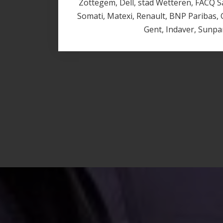
Zottegem, Dell, stad Wetteren, FACQ S
Somati, Matexi, Renault, BNP Paribas
Gent, Indaver, Sunparc