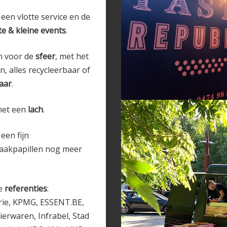
een vlotte service en de
e & kleine events
.
en voor de
sfeer
, met het
, alles recycleerbaar of
aar
.
met een
lach
.
een fijn
maakpapillen nog meer
ie
referenties
:
rie, KPMG, ESSENT.BE,
erwaren, Infrabel, Stad