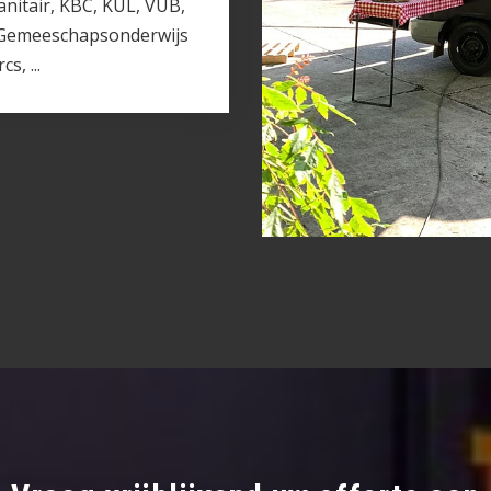
anitair, KBC, KUL, VUB,
, Gemeeschapsonderwijs
s, ...