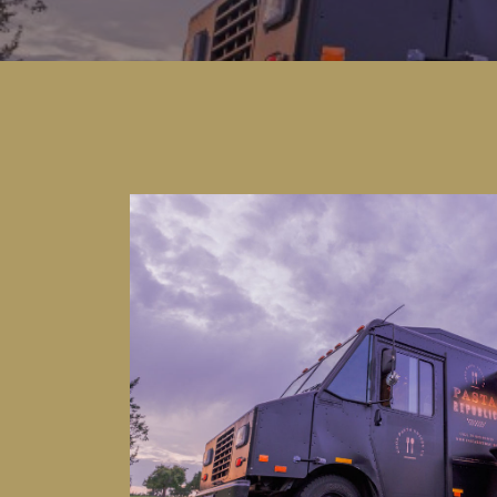
Email:
reservatie@pastafoodtruck.be
Telefoon:
0474/989628
Adres:
Dwarsstraat
23,
9450
Denderhoutem
OFFERTE