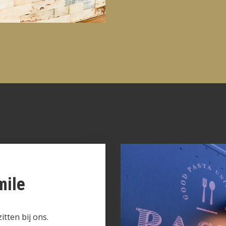
mile
itten bij ons.