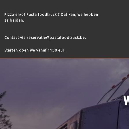
prijzen
Waarom
Pizza en/of Pasta foodtruck ? Dat kan, we hebben
ze beiden.
Pasta
Contact via
reservatie@pastafoodtruck.be
.
Republic
Starten doen we vanaf 1150 eur.
Blog
Contact
Gratis
offerte